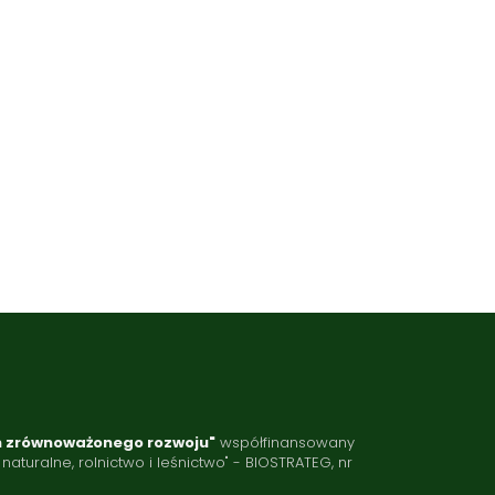
h zrównoważonego rozwoju"
współfinansowany
ralne, rolnictwo i leśnictwo" - BIOSTRATEG, nr