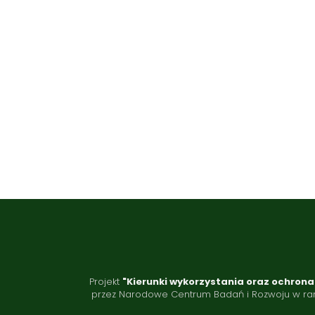
Projekt
"Kierunki wykorzystania oraz ochro
przez Narodowe Centrum Badań i Rozwoju w rama