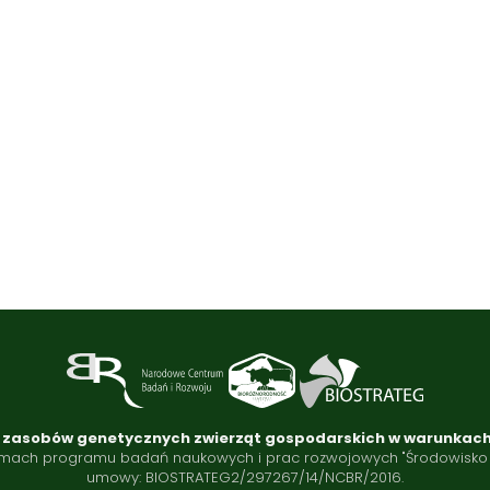
na zasobów genetycznych zwierząt gospodarskich w warunkac
ch programu badań naukowych i prac rozwojowych "Środowisko natu
umowy: BIOSTRATEG2/297267/14/NCBR/2016.